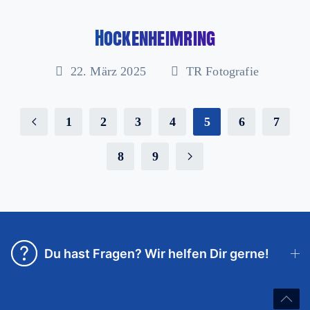
Hockenheimring
22. März 2025
TR Fotografie
1
2
3
4
5
6
7
8
9
Du hast Fragen? Wir helfen Dir gerne!