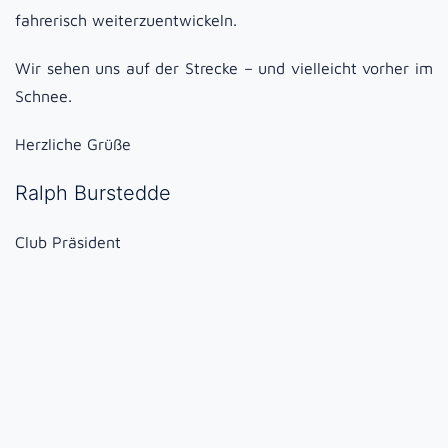
fahrerisch weiterzuentwickeln.
Wir sehen uns auf der Strecke – und vielleicht vorher im
Schnee.
Herzliche Grüße
Ralph Burstedde
Club Präsident
Inhalt
Ein Tag im Cayman GT4 auf der Nürburgring
Grand Prix Strecke
DTM Saisonfinale 2025: Manthey feiert