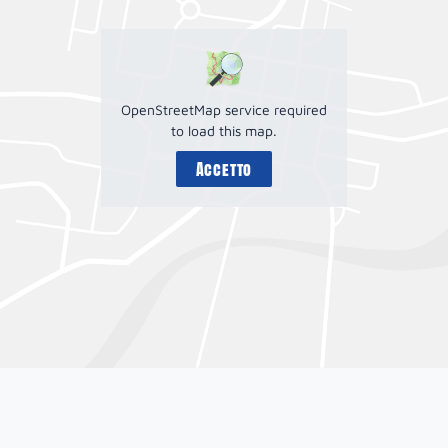
OpenStreetMap service required
to load this map.
Accetto
Circuit
Dijon-
Prenois
Prenois,
Borgogna,
Francia