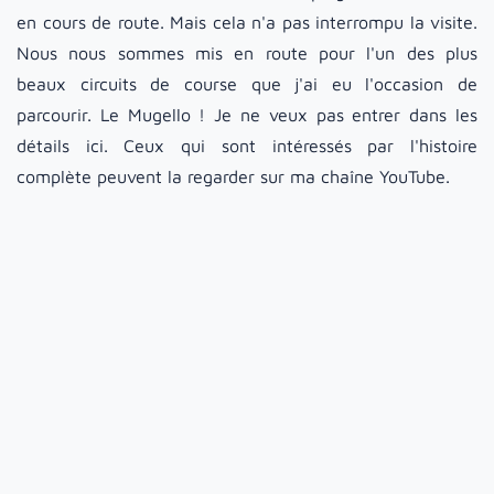
en cours de route. Mais cela n'a pas interrompu la visite.
Nous nous sommes mis en route pour l'un des plus
beaux circuits de course que j'ai eu l'occasion de
parcourir. Le Mugello ! Je ne veux pas entrer dans les
détails ici. Ceux qui sont intéressés par l'histoire
complète peuvent la regarder sur ma chaîne YouTube.
Avec quel genre de voiture fais-je tout ça ?
Depuis maintenant six ans, j'ai transformé une BMW M3
E92 en une voiture de course presque pure. J'ai toutefois
veillé autant que possible à conserver l'homologation
pour la route. Lors des trackdays, nous roulons aussi de
temps en temps en slicks, ce qui décuple le plaisir.
Équipée d'un V8 4L, la BMW a tout ce qu'il faut
d'émotions pour faire naître un sourire sur le visage de