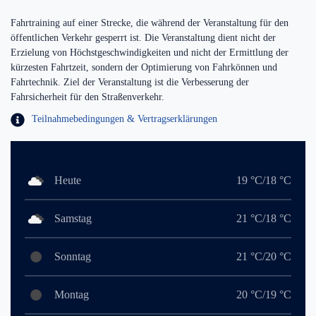
Fahrtraining auf einer Strecke, die während der Veranstaltung für den
öffentlichen Verkehr gesperrt ist. Die Veranstaltung dient nicht der
Erzielung von Höchstgeschwindigkeiten und nicht der Ermittlung der
kürzesten Fahrtzeit, sondern der Optimierung von Fahrkönnen und
Fahrtechnik. Ziel der Veranstaltung ist die Verbesserung der
Fahrsicherheit für den Straßenverkehr.
Teilnahmebedingungen & Vertragserklärungen
Heute
19 °C/18 °C
Samstag
21 °C/18 °C
Sonntag
21 °C/20 °C
Montag
20 °C/19 °C