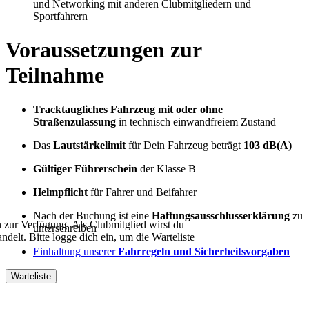
und Networking mit anderen Clubmitgliedern und
Sportfahrern
Voraussetzungen zur
Teilnahme
Tracktaugliches Fahrzeug mit oder ohne
Straßenzulassung
in technisch einwandfreiem Zustand
Das
Lautstärkelimit
für Dein Fahrzeug beträgt
103 dB(A)
Gültiger Führerschein
der Klasse B
Helmpflicht
für Fahrer und Beifahrer
Nach der Buchung ist eine
Haftungsausschlusserklärung
zu
rn zur Verfügung. Als Clubmitglied wirst du
unterschreiben
delt. Bitte logge dich ein, um die Warteliste
Einhaltung unserer
Fahrregeln und Sicherheitsvorgaben
Warteliste