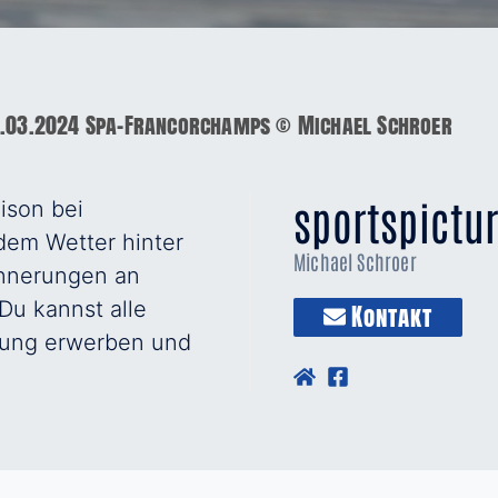
.03.2024 Spa-Francorchamps © Michael Schroer
sportspictu
ison bei
dem Wetter hinter
Michael Schroer
innerungen an
Du kannst alle
Kontakt
ösung erwerben und