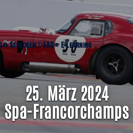
DE
g
Strecken
FAQ
E-Learning
25. März 2024
Spa-Francorchamps