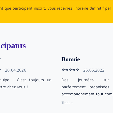
 que participant inscrit, vous recevrez l'horaire définitif par
icipants
r
Bonnie
⭐
⭐⭐⭐⭐⭐
20.04.2026
25.05.2022
quipe ! C'est toujours un
Des journées sur c
'être chez vous !
parfaitement organisées
accompagnement tout comp
Traduit