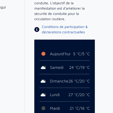
conduite. L'objectif de la
 qui
manifestation est d'améliorer la
sécurité de conduite pour la
circulation routière.
Conditions de participation &
déclarations contractuelles
Aujourd'hui
5 °C/5 °C
Samedi
24 °C/19 °C
Dimanche
26 °C/20 °C
Lundi
27 °C/20 °C
Mardi
21 °C/16 °C