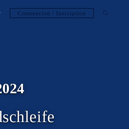
Connexcion / Inscription
2024
schleife