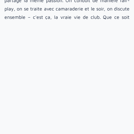
partage la même passion. On conduit de manière fair-
play, on se traite avec camaraderie et le soir, on discute
ensemble – c'est ça, la vraie vie de club. Que ce soit
avec le modèle G, la 944 S ou la GT4 RS, chaque voiture
raconte sa propre histoire. Mais une chose reste toujours
la même : le plaisir de conduire, la communauté et
l'adrénaline lorsque l'on se trouve sur la grille de départ.
Je me réjouis déjà de la saison à venir, des nouveaux
circuits, des nouvelles rencontres et de nombreux autres
jours parfaits avec le Pistenclub sur la ligne idéale.
À propos de l'auteur
Thorsten Raquet (47 ans) vit à Hambourg et est
PDG de Cloudwyse GmbH. Lorsqu'il
n'accompagne pas les entreprises vers l'avenir