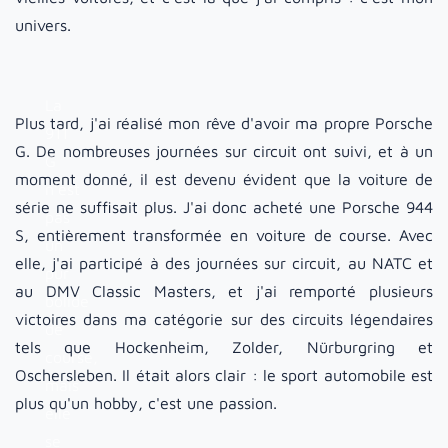
univers.
La
Plus tard, j'ai réalisé mon rêve d'avoir ma propre Porsche
911
G. De nombreuses journées sur circuit ont suivi, et à un
G
moment donné, il est devenu évident que la voiture de
n'est
série ne suffisait plus. J'ai donc acheté une Porsche 944
pas
S, entièrement transformée en voiture de course. Avec
un
elle, j'ai participé à des journées sur circuit, au NATC et
pur
au DMV Classic Masters, et j'ai remporté plusieurs
bolide
victoires dans ma catégorie sur des circuits légendaires
de
tels que Hockenheim, Zolder, Nürburgring et
course,
Oschersleben. Il était alors clair : le sport automobile est
mais
plus qu'un hobby, c'est une passion.
elle
se