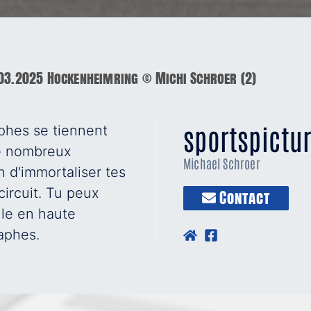
03.2025 Hockenheimring © Michi Schroer (2)
sportspictu
aphes se tiennent
de nombreux
Michael Schroer
n d'immortaliser tes
circuit. Tu peux
Contact
ule en haute
raphes.