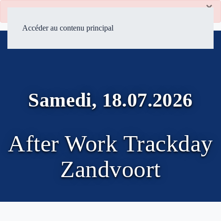
×
danger
Les inscriptions pour cet événement sont closes.
Accéder au contenu principal
Samedi, 18.07.2026
After Work Trackday
Zandvoort