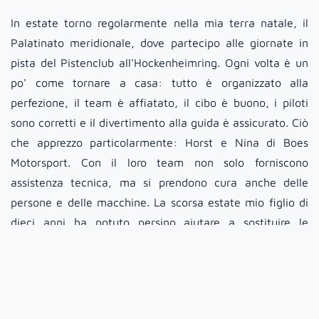
In estate torno regolarmente nella mia terra natale, il
Palatinato meridionale, dove partecipo alle giornate in
pista del Pistenclub all'Hockenheimring. Ogni volta è un
po' come tornare a casa: tutto è organizzato alla
perfezione, il team è affiatato, il cibo è buono, i piloti
sono corretti e il divertimento alla guida è assicurato. Ciò
che apprezzo particolarmente: Horst e Nina di Boes
Motorsport. Con il loro team non solo forniscono
assistenza tecnica, ma si prendono cura anche delle
persone e delle macchine. La scorsa estate mio figlio di
dieci anni ha potuto persino aiutare a sostituire le
pastiglie dei freni: Nina gli ha spiegato tutto con
pazienza. Sono momenti che non si dimenticano.
Comunità, passione, divertimento alla