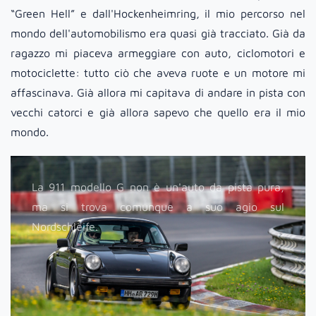
“Green Hell” e dall'Hockenheimring, il mio percorso nel
mondo dell'automobilismo era quasi già tracciato. Già da
ragazzo mi piaceva armeggiare con auto, ciclomotori e
motociclette: tutto ciò che aveva ruote e un motore mi
affascinava. Già allora mi capitava di andare in pista con
vecchi catorci e già allora sapevo che quello era il mio
mondo.
La 911 modello G non è un'auto da pista pura,
ma si trova comunque a suo agio sul
Nordschleife.