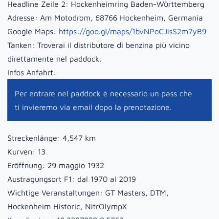
Headline Zeile 2:
Hockenheimring Baden-Württemberg
Adresse:
Am Motodrom, 68766 Hockenheim, Germania
Google Maps:
https://goo.gl/maps/1bvNPoCJisS2m7yB9
Tanken:
Troverai il distributore di benzina più vicino
direttamente nel paddock.
Infos Anfahrt:
Per entrare nel paddock è necessario un pass che
ti invieremo via email dopo la prenotazione.
Streckenlänge:
4,547 km
Kurven:
13
Eröffnung:
29 maggio 1932
Austragungsort F1:
dal 1970 al 2019
Wichtige Veranstaltungen:
GT Masters, DTM,
Hockenheim Historic, NitrOlympX