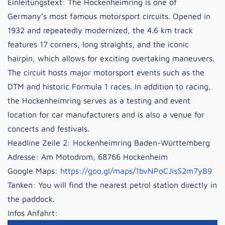
Einleitungstext:
The Hockenheimring is one of
Germany’s most famous motorsport circuits. Opened in
1932 and repeatedly modernized, the 4.6 km track
features 17 corners, long straights, and the iconic
hairpin, which allows for exciting overtaking maneuvers.
The circuit hosts major motorsport events such as the
DTM and historic Formula 1 races. In addition to racing,
the Hockenheimring serves as a testing and event
location for car manufacturers and is also a venue for
concerts and festivals.
Headline Zeile 2:
Hockenheimring Baden-Württemberg
Adresse:
Am Motodrom, 68766 Hockenheim
Google Maps:
https://goo.gl/maps/1bvNPoCJisS2m7yB9
Tanken:
You will find the nearest petrol station directly in
the paddock.
Infos Anfahrt: