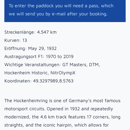
To enter the paddock you will need a pass, which
we will send you by e-mail after your booking.
Streckenlänge:
4.547 km
Kurven:
13
Eröffnung:
May 29, 1932
Austragungsort F1:
1970 to 2019
Wichtige Veranstaltungen:
GT Masters, DTM,
Hockenheim Historic, NitrOlympX
Koordinaten:
49.3297989,8.5763
The Hockenheimring is one of Germany’s most famous
motorsport circuits. Opened in 1932 and repeatedly
modernized, the 4.6 km track features 17 corners, long
straights, and the iconic hairpin, which allows for