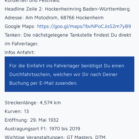
Konzerten und Festivals.
Headline Zeile 2:
Hockenheimring Baden-Württemberg
Adresse:
Am Motodrom, 68766 Hockenheim
Google Maps:
https://goo.gl/maps/1bvNPoCJisS2m7yB9
Tanken:
Die nächstgelegene Tankstelle findest Du direkt
im Fahrerlager.
Infos Anfahrt:
Für die Einfahrt ins Fahrerlager benötigst Du einen
Durchfahrtsschein, welchen wir Dir nach Deiner
Buchung per E-Mail zusenden.
Streckenlänge:
4,574 km
Kurven:
13
Eröffnung:
29. Mai 1932
Austragungsort F1:
1970 bis 2019
Wichtige Veranstaltungen:
GT Masters, DTM,