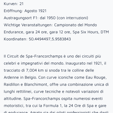
Kurven:
21
Eröffnung:
Agosto 1921
Austragungsort F1:
dal 1950 (con interruzioni)
Wichtige Veranstaltungen:
Campionato del Mondo
Endurance, gara 24 ore, gara 12 ore, Spa Six Hours, DTM
Koordinaten:
50.4494497,5.9583843
Il Circuit de Spa-Francorchamps è uno dei circuiti più
celebri e impegnativi del mondo. Inaugurato nel 1921, il
tracciato di 7,004 km si snoda tra le colline delle
Ardenne in Belgio. Con curve iconiche come Eau Rouge,
Raidillon e Blanchimont, offre una combinazione unica di
lunghi rettilinei, curve tecniche e notevoli variazioni di
altitudine. Spa-Francorchamps ospita numerosi eventi
motoristici, tra cui la Formula 1, la 24 Ore di Spa e gare
di endurance. Amato sia dai piloti professionisti che dagli