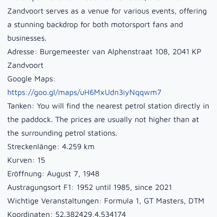
Zandvoort serves as a venue for various events, offering
a stunning backdrop for both motorsport fans and
businesses.
Adresse:
Burgemeester van Alphenstraat 108, 2041 KP
Zandvoort
Google Maps:
https://goo.gl/maps/uH6MxUdn3iyNqqwm7
Tanken:
You will find the nearest petrol station directly in
the paddock. The prices are usually not higher than at
the surrounding petrol stations.
Streckenlänge:
4.259 km
Kurven:
15
Eröffnung:
August 7, 1948
Austragungsort F1:
1952 until 1985, since 2021
Wichtige Veranstaltungen:
Formula 1, GT Masters, DTM
Koordinaten:
52.382429,4.534174