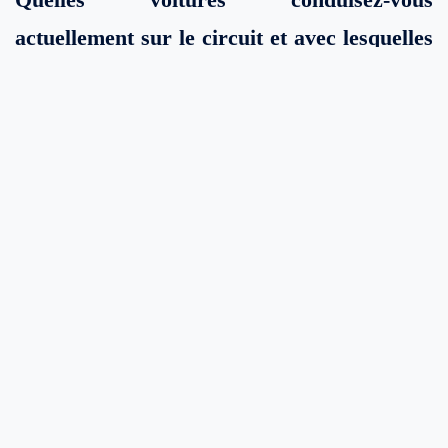
actuellement sur le circuit et avec lesquelles
avez-vous pu expérimenter vos premiers
kilomètres sur circuit?
Guido:
Actuellement, une Camaro ZL1 1LE de 720 ch,
que je conduis également sur route. Avant, c'était une
Camaro SS, année 2020, avec 405 CV. Entre-temps, ma
femme a repris la voiture. Mais parfois, nous
échangeons.
Les Camaro ne sont pas si fréquentes sur
les circuits. Les voitures fonctionnent-elles
bien en conduite rapide ?
Guido:
Ma nouvelle voiture est déjà équipée en usine du